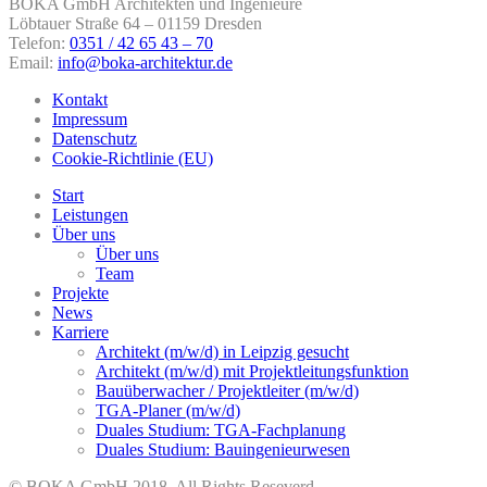
BOKA GmbH Architekten und Ingenieure
Löbtauer Straße 64 – 01159 Dresden
Telefon:
0351 / 42 65 43 – 70
Email:
info@boka-architektur.de
Kontakt
Impressum
Datenschutz
Cookie-Richtlinie (EU)
Start
Leistungen
Über uns
Über uns
Team
Projekte
News
Karriere
Architekt (m/w/d) in Leipzig gesucht
Architekt (m/w/d) mit Projektleitungsfunktion
Bauüberwacher / Projektleiter (m/w/d)
TGA-Planer (m/w/d)
Duales Studium: TGA-Fachplanung
Duales Studium: Bauingenieurwesen
© BOKA GmbH 2018. All Rights Reseverd