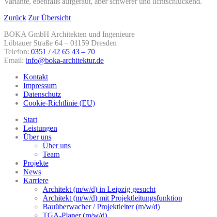
Variante, ebenfalls aufgeraut, aber schwerer und lichtschluckend.
Zurück
Zur Übersicht
BOKA GmbH Architekten und Ingenieure
Löbtauer Straße 64 – 01159 Dresden
Telefon:
0351 / 42 65 43 – 70
Email:
info@boka-architektur.de
Kontakt
Impressum
Datenschutz
Cookie-Richtlinie (EU)
Start
Leistungen
Über uns
Über uns
Team
Projekte
News
Karriere
Architekt (m/w/d) in Leipzig gesucht
Architekt (m/w/d) mit Projektleitungsfunktion
Bauüberwacher / Projektleiter (m/w/d)
TGA-Planer (m/w/d)